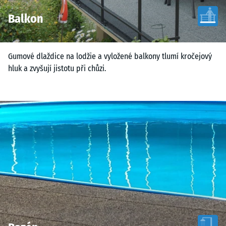
Balkon
Gumové dlaždice na lodžie a vyložené balkony tlumí kročejový
hluk a zvyšují jistotu při chůzi.