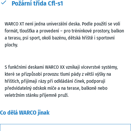
Požární třída Cfl-s1
WARCO XT není jedna univerzální deska. Podle použití se volí
formát, tloušťka a provedení – pro tréninkové prostory, balkon
a terasu, psí sport, okolí bazénu, dětská hřiště i sportovní
plochy.
S funkčními deskami WARCO XX vznikají vícevrstvé systémy,
které se přizpůsobí provozu: tlumí pády z větší výšky na
hřištích, přijímají rázy při odkládání činek, podporují
předvídatelný odskok míče a na terase, balkoně nebo
veletržním stánku příjemně pruží.
Co dělá WARCO jinak