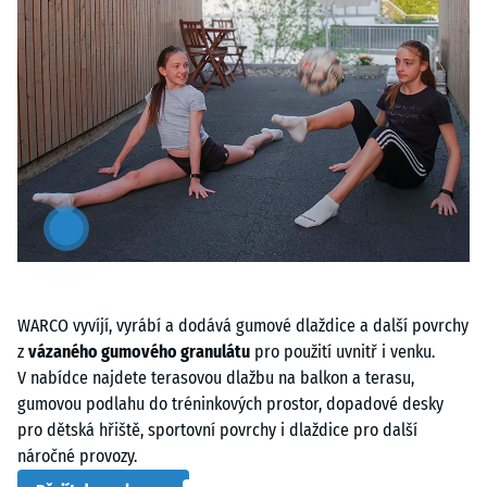
Artikel
anzeigen
&
ausblenden
WARCO vyvíjí, vyrábí a dodává gumové dlaždice a další povrchy
z
vázaného gumového granulátu
pro použití uvnitř i venku.
V nabídce najdete terasovou dlažbu na balkon a terasu,
gumovou podlahu do tréninkových prostor, dopadové desky
pro dětská hřiště, sportovní povrchy i dlaždice pro další
náročné provozy.