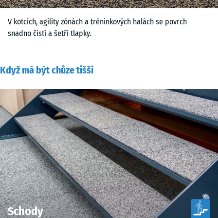
V kotcích, agility zónách a tréninkových halách se povrch
snadno čistí a šetří tlapky.
Když má být chůze tišší
Schody