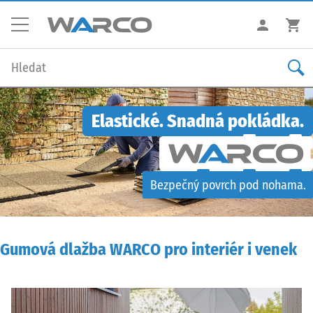
Elastické. Snadná pokládka.
Bezpečný povrch pod nohama.
Gumová dlažba WARCO pro interiér i venek