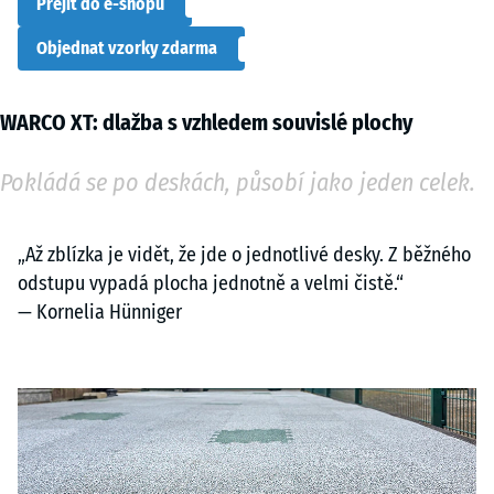
Přejít do e-shopu
Objednat vzorky zdarma
WARCO XT: dlažba s vzhledem souvislé plochy
Pokládá se po deskách, působí jako jeden celek.
„Až zblízka je vidět, že jde o jednotlivé desky. Z běžného
odstupu vypadá plocha jednotně a velmi čistě.“
— Kornelia Hünniger