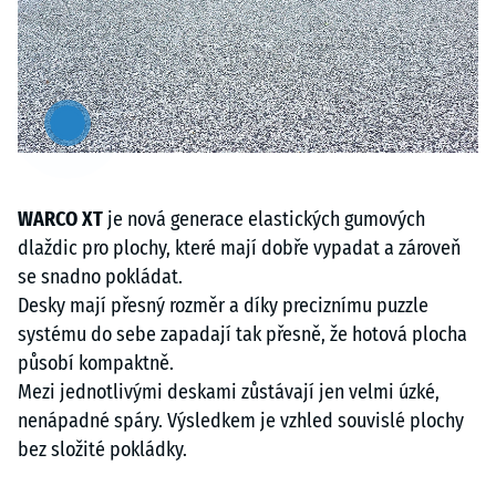
Artikel
anzeigen
&
ausblenden
WARCO XT
je nová generace elastických gumových
dlaždic pro plochy, které mají dobře vypadat a zároveň
se snadno pokládat.
Desky mají přesný rozměr a díky preciznímu puzzle
systému do sebe zapadají tak přesně, že hotová plocha
působí kompaktně.
Mezi jednotlivými deskami zůstávají jen velmi úzké,
nenápadné spáry. Výsledkem je vzhled souvislé plochy
bez složité pokládky.